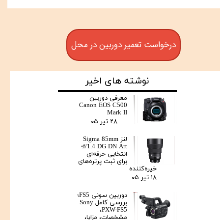
درخواست تعمیر دوربین در محل
نوشته های اخیر
معرفی دوربین
Canon EOS C500
Mark II
۲۸ تیر ۰۵
لنز Sigma 85mm
f/1.4 DG DN Art؛
انتخابی حرفه‌ای
برای ثبت پرتره‌های
خیره‌کننده
۱۸ تیر ۰۵
دوربین سونی FS5؛
بررسی کامل Sony
PXW-FS5،
مشخصات، مزایا،