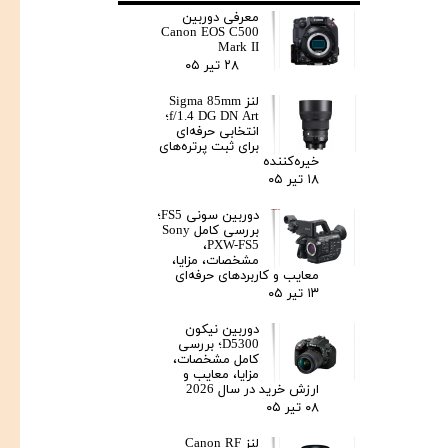
معرفی دوربین
Canon EOS C500
Mark II
۲۸ تیر ۰۵
لنز Sigma 85mm
f/1.4 DG DN Art؛
انتخابی حرفه‌ای
برای ثبت پرتره‌های
خیره‌کننده
۱۸ تیر ۰۵
دوربین سونی FS5؛
بررسی کامل Sony
PXW-FS5،
مشخصات، مزایا،
معایب و کاربردهای حرفه‌ای
۱۳ تیر ۰۵
دوربین نیکون
D5300؛ بررسی
کامل مشخصات،
مزایا، معایب و
ارزش خرید در سال 2026
۰۸ تیر ۰۵
لنز Canon RF