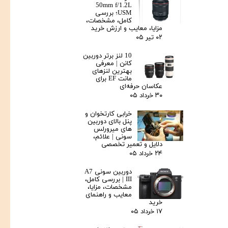
50mm f/1.2L
USM؛ بررسی
کامل، مشخصات،
مزایا، معایب و ارزش خرید
۰۲ تیر ۰۵
10 لنز برتر دوربین
کانن | معرفی
بهترین لنزهای
مانت EF برای
عکاسان حرفه‌ای
۳۰ خرداد ۰۵
خرابی کارتخوان و
پنل بالای دوربین‌
های میرورلس
سونی | علائم،
دلایل و تعمیر تخصصی
۲۴ خرداد ۰۵
دوربین سونی A7
III | بررسی کامل،
مشخصات، مزایا،
معایب و راهنمای
خرید
۱۷ خرداد ۰۵