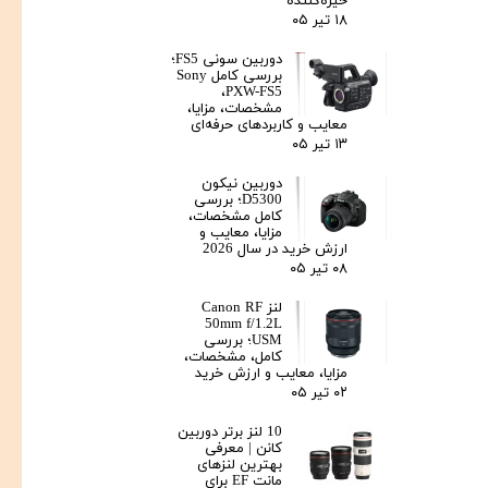
خیره‌کننده
۱۸ تیر ۰۵
دوربین سونی FS5؛
بررسی کامل Sony
PXW-FS5،
مشخصات، مزایا،
معایب و کاربردهای حرفه‌ای
۱۳ تیر ۰۵
دوربین نیکون
D5300؛ بررسی
کامل مشخصات،
مزایا، معایب و
ارزش خرید در سال 2026
۰۸ تیر ۰۵
لنز Canon RF
50mm f/1.2L
USM؛ بررسی
کامل، مشخصات،
مزایا، معایب و ارزش خرید
۰۲ تیر ۰۵
10 لنز برتر دوربین
کانن | معرفی
بهترین لنزهای
مانت EF برای