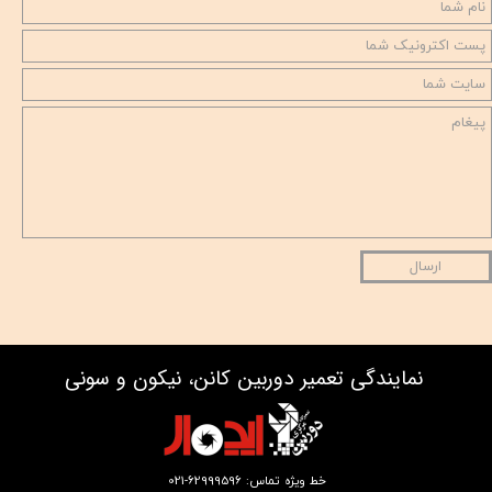
★
★
ارسال
نمایندگی تعمیر دوربین کانن، نیکون و سونی
خط ویژه تماس: 62999596-021