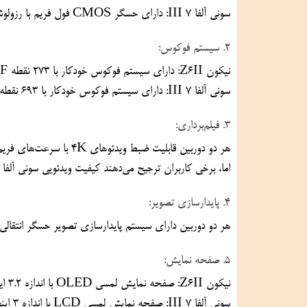
سونی آلفا 7 III: دارای حسگر CMOS فول فریم با رزولوشن 24.2 مگاپیکسل که در تصویرسازی حرفه‌ای و کیفیت بالا شناخته می‌شود.
2. سیستم فوکوس:
نیکون Z6II: دارای سیستم فوکوس خودکار با 273 نقطه AF که عملکرد قوی و دقیقی را ارائه می‌دهد.
سونی آلفا 7 III: دارای سیستم فوکوس خودکار با 693 نقطه AF که به وسیلهٔ فاز و کارکرد قابل اعتماد در شرایط نوری مختلف شناخته می‌شود.
3. فیلم‌برداری:
هر دو دوربین قابلیت ضبط ویدئوهای 4K با سرعت‌های فریم‌برثی 24، 25 و 30 فریم در ثانیه را دارند.
اما، برخی کاربران ترجیح می‌دهند کیفیت ویدئویی سونی آلفا 7 III بهتر است.
4. پایدارسازی تصویر:
هر دو دوربین دارای سیستم پایدارسازی تصویر حسگر انتقالی با 5 محور هستند که ترکیبی از پایداری و عملکرد قابل اعتماد را فراهم می
5. صفحه نمایش:
نیکون Z6II: صفحه نمایش لمسی OLED با اندازه 3.2 اینچ و رزولوشن 2.1 میلیون پیکسل.
سونی آلفا 7 III: صفحه نمایش لمسی LCD با اندازه 3 اینچ و رزولوشن 922 هزار پیکسل.