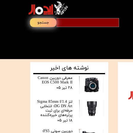
جستجو
نوشته های اخیر
معرفی دوربین Canon
EOS C500 Mark II
۲۸ تیر ۰۵
لنز Sigma 85mm f/1.4
DG DN Art؛ انتخابی
حرفه‌ای برای ثبت
پرتره‌های خیره‌کننده
۱۸ تیر ۰۵
دوربین سونی FS5؛