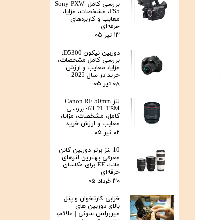
بررسی کامل Sony PXW-
FS5، مشخصات، مزایا،
معایب و کاربردهای
حرفه‌ای
۱۳ تیر ۰۵
دوربین نیکون D5300؛
بررسی کامل مشخصات،
مزایا، معایب و ارزش
خرید در سال 2026
۰۸ تیر ۰۵
لنز Canon RF 50mm
f/1.2L USM؛ بررسی
کامل، مشخصات، مزایا،
معایب و ارزش خرید
۰۲ تیر ۰۵
10 لنز برتر دوربین کانن |
معرفی بهترین لنزهای
مانت EF برای عکاسان
حرفه‌ای
۳۰ خرداد ۰۵
خرابی کارتخوان و پنل
بالای دوربین‌ های
میرورلس سونی | علائم،