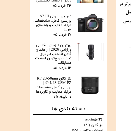
دلایل و تعمیر تخصصی
مقایسه دوربین‌های نیکون Z6II و سونی آلفا 7 III برای علاقمندان به عکاسی یک موضوع جذاب است. این دو دوربین از جمله محصولات برتر در 
۲۴ خرداد ۰۵
دسته‌ دوربین‌های فول فریم بی‌آینه هستند که با ویژگی‌ها و کیفیت عکس‌هایشان، توجه زیادی را به خود جلب کرده‌اند. در مقایسه‌ این دو، عوامل 
دوربین سونی A7 III |
، کیفیت تصویر، سیستم فوکوس، قابلیت‌های ویدئویی، طراحی و سایر ویژگی‌ها در نظر گرفته می‌شوند. بنابراین، با بررسی 
بررسی کامل، مشخصات،
مزایا، معایب و راهنمای
خرید
۱۷ خرداد ۰۵
ه 
بهترین لنزهای عکاسی
متخصصان آن بسپارید. همچنین جهت خرید این دو دوربین و یا اطلاع از قیمت آن می‌توانید با کارشناسان ما از طریق شماره  در ارتباط باشید. 
ورزشی 2026 | راهنمای
کامل انتخاب لنز برای
ثبت سریع‌ترین لحظات
مسابقات
۱۳ خرداد ۰۵
لنز کانن RF 20-50mm
f/4L IS USM PZ |
بررسی کامل مشخصات،
مزایا، معایب و کاربردها
۱۰ خرداد ۰۵
دسته بندی ها
reprtage
(۲)
لنز کانن
(۲۱)
آموزش عکاسی
(۱۵)