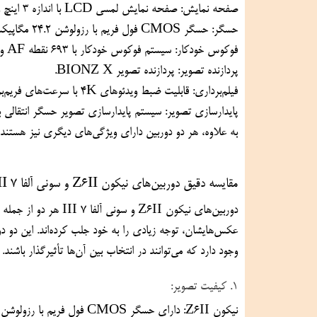
صفحه نمایش: صفحه نمایش لمسی LCD با اندازه 3 اینچ و رزولوشن 922 هزار پیکسل.
حسگر: حسگر CMOS فول فریم با رزولوشن 24.2 مگاپیکسل.
فوکوس خودکار: سیستم فوکوس خودکار با 693 نقطه AF و پوشش 93٪ فریم.
پردازنده تصویر: پردازنده تصویر BIONZ X.
فیلم‌برداری: قابلیت ضبط ویدئوهای 4K با سرعت‌های فریم‌برثی 24، 25 و 30 فریم در ثانیه.
پایدارسازی تصویر: سیستم پایدارسازی تصویر حسگر انتقالی با 5 محو
به علاوه، هر دو دوربین دارای ویژگی‌های دیگری نیز هستند که می‌توانند برای علاقمندان به عکاسی و ویدئوگرافی مفید باشند.
مقایسه دقیق دوربین‌های نیکون Z6II و سونی آلفا 7 III
وجود دارد که می‌توانند در انتخاب بین آن‌ها تأثیرگذار باشند.
1. کیفیت تصویر:
نیکون Z6II: دارای حسگر CMOS فول فریم با رزولوشن 24.5 مگاپیکسل که تصاویر با جزئیات بالا و رنگ‌های زنده ارائه می‌دهد.