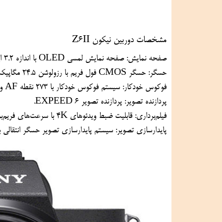
مشخصات دوربین نیکون Z6II
صفحه نمایش: صفحه نمایش لمسی OLED با اندازه 3.2 اینچ و رزولوشن 2.1 میلیون پیکسل.
حسگر: حسگر CMOS فول فریم با رزولوشن 24.5 مگاپیکسل.
فوکوس خودکار: سیستم فوکوس خودکار با 273 نقطه AF و پوشش 90٪ فریم.
پردازنده تصویر: پردازنده تصویر EXPEED 6.
فیلم‌برداری: قابلیت ضبط ویدئوهای 4K با سرعت‌های فریم‌برثی 24 و 30 فریم در ثانیه.
پایدارسازی تصویر: سیستم پایدارسازی تصویر حسگر انتقالی با 5 محو