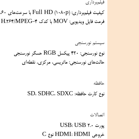
فیلم‌برداری
کیفیت فیلم‌برداری: Full HD (1080p) با سرعت‌های ۶۰، ۵۰، ۳۰، ۲۵ و ۲۴ فریم بر ثانیه
فرمت فایل ویدیویی: MOV با کدک H.264/MPEG-4
سیستم نورسنجی
نوع نورسنجی: ۴۲۰ پیکسل RGB حسگر نورسنجی
حالت‌های نورسنجی: ماتریسی، مرکزی، نقطه‌ای
حافظه
نوع کارت حافظه: SD، SDHC، SDXC
اتصالات
پورت USB: USB 2.0
خروجی HDMI: HDMI نوع C