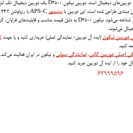
سنسور
 APS-C با رزولوشن ۲
 دوربین نیکون
 (ایده آل دوربین- نمایندگی اصلی) خریداری کنید و یا جهت 
گی اصلی دوربین کانن
نمایندگی سونی
، 
62999596