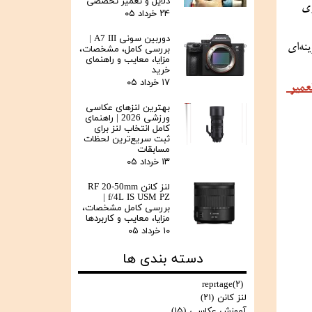
دلایل و تعمیر تخصصی
فنی مناسب و کاربر پسند، یکی از گزینه‌های محبوب در بازار دوربین‌های دیجیتال است. دوربین نیکون D3500 یک دوربین دیجیتال تک لنزی 
۲۴ خرداد ۰۵
۲۴. 
دوربین سونی A7 III |
مگاپیکسل، طراحی سبک و کاربر پسند، و عمر باتری طولانی شناخته می‌شود. نیکون D3500 به دلیل قیمت مناسب و قابلیت‌های فراوان، گزینه‌ای 
بررسی کامل، مشخصات،
مزایا، معایب و راهنمای
خرید
۱۷ خرداد ۰۵
تعمیر 
بهترین لنزهای عکاسی
ورزشی 2026 | راهنمای
 و نیکون در ایران فعالیت می‌کند. 
کامل انتخاب لنز برای
ثبت سریع‌ترین لحظات
مسابقات
۱۳ خرداد ۰۵
لنز کانن RF 20-50mm
f/4L IS USM PZ |
بررسی کامل مشخصات،
مزایا، معایب و کاربردها
۱۰ خرداد ۰۵
دسته بندی ها
reprtage
(۲)
لنز کانن
(۲۱)
آموزش عکاسی
(۱۵)