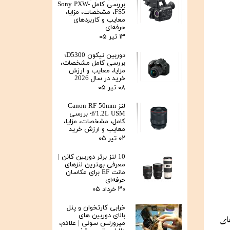
بررسی کامل Sony PXW-
FS5، مشخصات، مزایا،
معایب و کاربردهای
حرفه‌ای
۱۳ تیر ۰۵
دوربین نیکون D5300؛
بررسی کامل مشخصات،
مزایا، معایب و ارزش
خرید در سال 2026
۰۸ تیر ۰۵
لنز Canon RF 50mm
f/1.2L USM؛ بررسی
کامل، مشخصات، مزایا،
معایب و ارزش خرید
۰۲ تیر ۰۵
10 لنز برتر دوربین کانن |
معرفی بهترین لنزهای
مانت EF برای عکاسان
حرفه‌ای
۳۰ خرداد ۰۵
خرابی کارتخوان و پنل
بالای دوربین‌ های
دوربین نیکون D3500 یک دوربین DSLR است که برای کاربران مبتدی و علاقمندان به عکاسی طراحی شده است. این دوربین با ویژگی‌های 
میرورلس سونی | علائم،