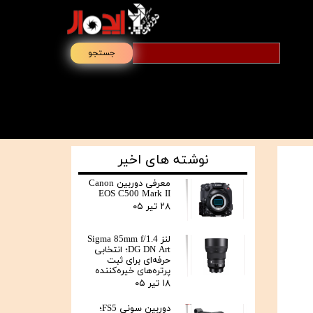
جستجو
نوشته های اخیر
معرفی دوربین Canon
EOS C500 Mark II
۲۸ تیر ۰۵
لنز Sigma 85mm f/1.4
DG DN Art؛ انتخابی
حرفه‌ای برای ثبت
پرتره‌های خیره‌کننده
۱۸ تیر ۰۵
دوربین سونی FS5؛