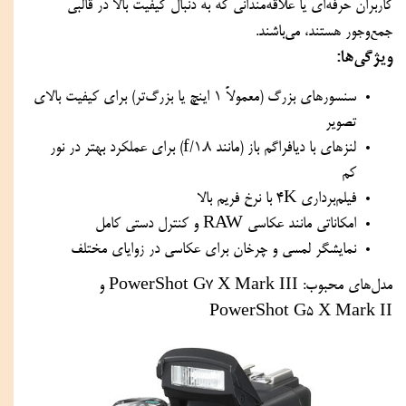
کاربران حرفه‌ای یا علاقه‌مندانی که به دنبال کیفیت بالا در قالبی 
جمع‌وجور هستند، می‌باشند.
ویژگی‌ها:
سنسورهای بزرگ (معمولاً ۱ اینچ یا بزرگ‌تر) برای کیفیت بالای 
تصویر
لنزهای با دیافراگم باز (مانند f/1.8) برای عملکرد بهتر در نور 
کم
فیلم‌برداری 4K با نرخ فریم بالا
امکاناتی مانند عکاسی RAW و کنترل دستی کامل
نمایشگر لمسی و چرخان برای عکاسی در زوایای مختلف
مدل‌های محبوب: PowerShot G7 X Mark III و 
PowerShot G5 X Mark II