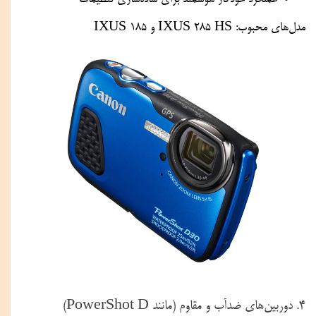
عملکرد خودکار هوشمند برای ساده‌سازی تنظیمات
مدل‌های محبوب: IXUS 285 HS و IXUS 185
۴. دوربین‌های ضدآب و مقاوم (مانند PowerShot D)