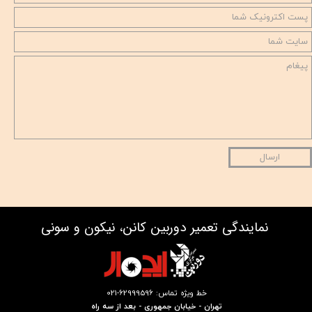
ارسال
نمایندگی تعمیر دوربین کانن، نیکون و سونی
خط ویژه تماس: 62999596-021
تهران - خیابان جمهوری - بعد از سه راه