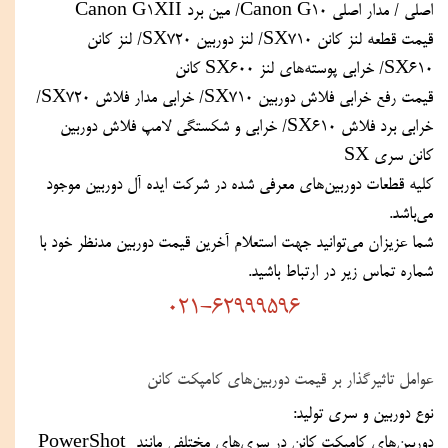
اصلی / مدار اصلی Canon G10/ مین برد Canon G1XII
قیمت قطعه لنز کانن SX710/ لنز دوربین SX720/ لنز کانن 
SX610/ خرابی پوسته‌های لنز SX600 کانن 
قیمت رفع خرابی فلاش دوربین SX710/ خرابی مدار فلاش SX720/ 
خرابی برد فلاش SX610/ خرابی و شکستگی لامپ فلاش دوربین 
کانن سری SX
کلیه قطعات دوربین‌های معرفی شده در شرکت ایده آل دوربین موجود 
می‌باشد. 
شما عزیزان می‌توانید جهت استعلام آخرین قیمت دوربین مدنظر خود با 
شماره تماس زیر در ارتباط باشید.
021-62999596
عوامل تاثیرگذار بر قیمت دوربین‌های کامپکت کانن
نوع دوربین و سری تولید:
دوربین‌های کامپکت کانن در سری‌های مختلفی مانند PowerShot 