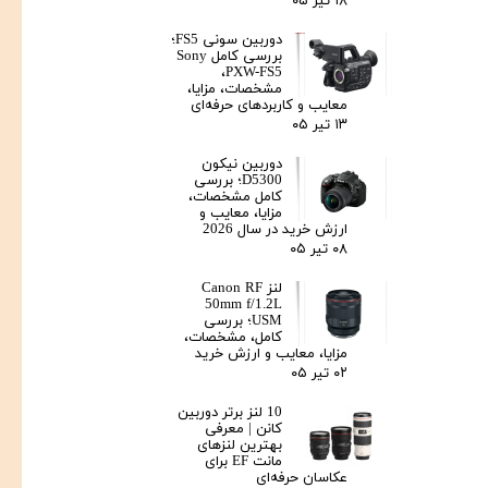
۱۸ تیر ۰۵
دوربین سونی FS5؛
بررسی کامل Sony
PXW-FS5،
مشخصات، مزایا،
معایب و کاربردهای حرفه‌ای
۱۳ تیر ۰۵
دوربین نیکون
D5300؛ بررسی
کامل مشخصات،
مزایا، معایب و
ارزش خرید در سال 2026
۰۸ تیر ۰۵
لنز Canon RF
50mm f/1.2L
USM؛ بررسی
کامل، مشخصات،
مزایا، معایب و ارزش خرید
۰۲ تیر ۰۵
10 لنز برتر دوربین
کانن | معرفی
بهترین لنزهای
مانت EF برای
عکاسان حرفه‌ای