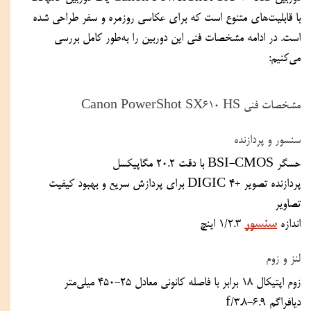
با قابلیت‌های متنوع است که برای عکاسی روزمره و سفر طراحی شده 
است. در ادامه مشخصات فنی این دوربین را به‌طور کامل بررسی 
می‌کنیم:
مشخصات فنی Canon PowerShot SX610 HS
سنسور و پردازنده
حسگر BSI-CMOS با دقت 20.2 مگاپیکسل
پردازنده تصویر +DIGIC 4 برای پردازش سریع و بهبود کیفیت 
تصاویر
سنسور
اندازه 
 1/2.3 اینچ
لنز و زوم
زوم اپتیکال 18 برابر با فاصله کانونی معادل 25-450 میلی‌متر
دیافراگم f/3.8-6.9