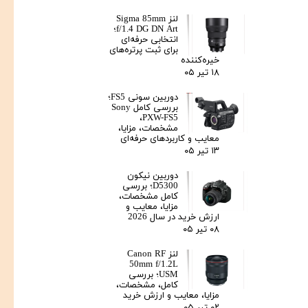
لنز Sigma 85mm
f/1.4 DG DN Art؛
انتخابی حرفه‌ای
برای ثبت پرتره‌های
خیره‌کننده
۱۸ تیر ۰۵
دوربین سونی FS5؛
بررسی کامل Sony
PXW-FS5،
مشخصات، مزایا،
معایب و کاربردهای حرفه‌ای
۱۳ تیر ۰۵
دوربین نیکون
D5300؛ بررسی
کامل مشخصات،
مزایا، معایب و
ارزش خرید در سال 2026
۰۸ تیر ۰۵
لنز Canon RF
50mm f/1.2L
USM؛ بررسی
کامل، مشخصات،
مزایا، معایب و ارزش خرید
۰۲ تیر ۰۵