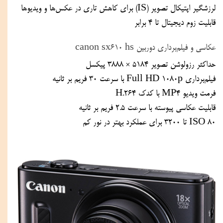
لرزشگیر اپتیکال تصویر (IS) برای کاهش تاری در عکس‌ها و ویدیوها
قابلیت زوم دیجیتال تا 4 برابر
عکاسی و فیلم‌برداری دوربین canon sx610 hs
حداکثر رزولوشن تصویر 5184 × 3888 پیکسل
فیلم‌برداری Full HD 1080p با سرعت 30 فریم بر ثانیه
فرمت ویدیو MP4 با کدک H.264
قابلیت عکاسی پیوسته با سرعت 2.5 فریم بر ثانیه
ISO 80 تا 3200 برای عملکرد بهتر در نور کم