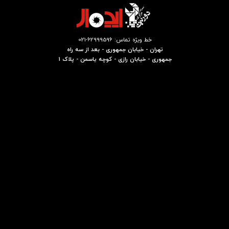
خط ویژه تماس: 62999596-021
تهران - خیابان جمهوری - بعد از سه راه
جمهوری - خیابان رازی - کوچه یاسمن - پلاک 1