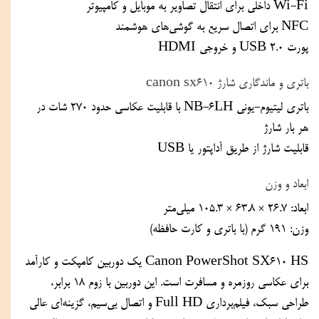
Wi-Fi داخلی برای انتقال تصاویر به موبایل و کامپیوتر
NFC برای اتصال سریع به گوشی‌های هوشمند
پورت USB 2.0 و خروجی HDMI
باتری و ماندگاری شارژ canon sx610
باتری لیتیوم-یونی NB-6LH با قابلیت عکاسی حدود 270 شات در 
هر بار شارژ
قابلیت شارژ از طریق آداپتور یا USB
ابعاد و وزن
ابعاد: 26.7 × 63.8 × 105.3 میلی‌متر
وزن: 191 گرم (با باتری و کارت حافظه)
Canon PowerShot SX610 HS یک دوربین کامپکت و کارآمد 
برای عکاسی روزمره و مسافرت است. این دوربین با زوم 18 برابر، 
طراحی سبک، فیلم‌برداری Full HD و اتصال بی‌سیم، گزینه‌ای عالی 