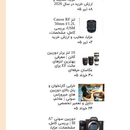
ارزش خرید در سال 2026
۰۸ تیر ۰۵
لنز Canon RF
50mm f/1.2L
USM؛ بررسی
کامل، مشخصات،
مزایا، معایب و ارزش خرید
۰۲ تیر ۰۵
10 لنز برتر دوربین
کانن | معرفی
بهترین لنزهای
مانت EF برای
عکاسان حرفه‌ای
۳۰ خرداد ۰۵
خرابی کارتخوان و
پنل بالای دوربین‌
های میرورلس
سونی | علائم،
دلایل و تعمیر تخصصی
۲۴ خرداد ۰۵
دوربین سونی A7
III | بررسی کامل،
مشخصات، مزایا،