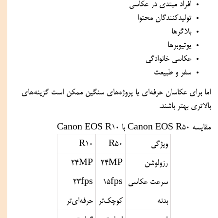
افراد مبتدی در عکاسی
تولیدکنندگان محتوا
بلاگرها
یوتیوبرها
عکاسی خانوادگی
سفر و طبیعت
اما برای عکاسان حرفه‌ای یا پروژه‌های سنگین ممکن است گزینه‌های
بالاتری بهتر باشند.
مقایسه Canon EOS R50 با Canon EOS R10
ویژگی
R50
R10
رزولوشن
24MP
24MP
سرعت عکاسی
15fps
23fps
بدنه
کوچک‌تر
حرفه‌ای‌تر