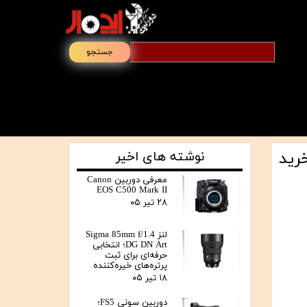
جستجو
نوشته های اخیر
معرفی دوربین Canon
EOS C500 Mark II
۲۸ تیر ۰۵
لنز Sigma 85mm f/1.4
DG DN Art؛ انتخابی
حرفه‌ای برای ثبت
پرتره‌های خیره‌کننده
۱۸ تیر ۰۵
دوربین سونی FS5؛