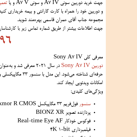
جهت خرید دوربین سونی A7 IV و سونی A7 V و یا
تعمی
و دوربین خود را همراه با کارت گارانتی و بیمه خریداری کن
مجموعه جناب آقای عمران قاسمی بهره‌مند شوید.
جهت اطلاعات بیشتر از طریق شماره تماس زیر با کارشناسان 
96
معرفی کلی Sony A7 IV
دوربین Sony A7 IV
امکانات ویدئویی ایجاد کند.
ویژگی‌های کلیدی:
سنسور
فول‌فریم 33 مگاپیکسل Exmor R CMOS
پردازنده تصویر BIONZ XR
فوکوس خودکار Real-time Eye AF
فیلمبرداری 4K 10bit