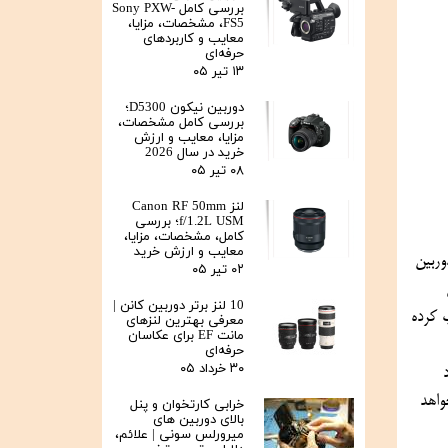
بررسی کامل Sony PXW-
FS5، مشخصات، مزایا،
معایب و کاربردهای
حرفه‌ای
۱۳ تیر ۰۵
دوربین نیکون D5300؛
بررسی کامل مشخصات،
مزایا، معایب و ارزش
خرید در سال 2026
۰۸ تیر ۰۵
لنز Canon RF 50mm
f/1.2L USM؛ بررسی
کامل، مشخصات، مزایا،
معایب و ارزش خرید
خصوصاً وقتی صحبت از سری محبوب Sony Alpha باشد. دوربین
۰۲ تیر ۰۵
10 لنز برتر دوربین کانن |
جلب کرده
معرفی بهترین لنزهای
مانت EF برای عکاسان
حرفه‌ای
۳۰ خرداد ۰۵
ود
واهد
خرابی کارتخوان و پنل
بالای دوربین‌ های
میرورلس سونی | علائم،