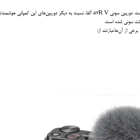
دوربین سونی a7R V جزو بهترین دوربین‌های بدون آینه است. دوربین سونی a7R V آلفا، نسبت به دیگر دوربین‌های این کمپانی
شرکت سونی شده است.