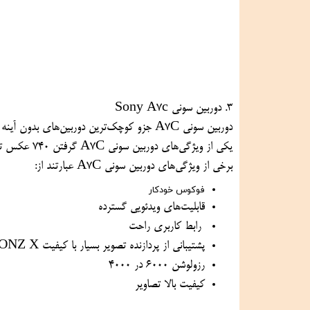
3. دوربین سونی Sony A7c
دوربین سونی A7C جزو کوچک‌ترین دوربین‌های بدون آینه تمام فریم در دنیا است.
یکی از ویژگی‌های دوربین سونی A7C گرفتن 740 عکس تنها با یک بار شارژ کردن است.
برخی از ویژگی‌های دوربین سونی A7C عبارتند از:
فوکوس خودکار
قابلیت‌های ویدئویی گسترده
رابط کاربری راحت
پشتیبانی از پردازنده تصویر بسیار با کیفیت BIONZ X
رزولوشن 6000 در 4000
کیفیت بالا تصاویر