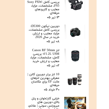
بررسی کامل Sony PXW-
FS5، مشخصات، مزایا،
معایب و کاربردهای
حرفه‌ای
۱۳ تیر ۰۵
دوربین نیکون D5300؛
بررسی کامل مشخصات،
مزایا، معایب و ارزش
خرید در سال 2026
۰۸ تیر ۰۵
لنز Canon RF 50mm
f/1.2L USM؛ بررسی
کامل، مشخصات، مزایا،
معایب و ارزش خرید
۰۲ تیر ۰۵
10 لنز برتر دوربین کانن |
معرفی بهترین لنزهای
مانت EF برای عکاسان
حرفه‌ای
۳۰ خرداد ۰۵
خرابی کارتخوان و پنل
بالای دوربین‌ های
میرورلس سونی | علائم،