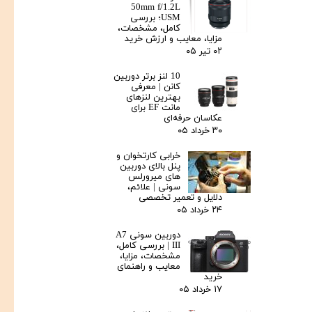
50mm f/1.2L
USM؛ بررسی
کامل، مشخصات،
مزایا، معایب و ارزش خرید
۰۲ تیر ۰۵
10 لنز برتر دوربین
کانن | معرفی
بهترین لنزهای
مانت EF برای
عکاسان حرفه‌ای
۳۰ خرداد ۰۵
خرابی کارتخوان و
پنل بالای دوربین‌
های میرورلس
سونی | علائم،
دلایل و تعمیر تخصصی
۲۴ خرداد ۰۵
دوربین سونی A7
III | بررسی کامل،
مشخصات، مزایا،
معایب و راهنمای
خرید
۱۷ خرداد ۰۵