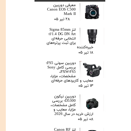
معرفی دوربین
Canon EOS C500
Mark II
۲۸ تیر ۰۵
لنز Sigma 85mm
f/1.4 DG DN Art؛
انتخابی حرفه‌ای
برای ثبت پرتره‌های
خیره‌کننده
۱۸ تیر ۰۵
دوربین سونی FS5؛
بررسی کامل Sony
PXW-FS5،
مشخصات، مزایا،
معایب و کاربردهای حرفه‌ای
۱۳ تیر ۰۵
دوربین نیکون
D5300؛ بررسی
کامل مشخصات،
مزایا، معایب و
ارزش خرید در سال 2026
۰۸ تیر ۰۵
لنز Canon RF