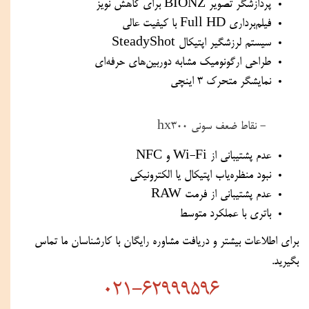
پردازشگر تصویر BIONZ برای کاهش نویز
فیلم‌برداری Full HD با کیفیت عالی
سیستم لرزشگیر اپتیکال SteadyShot
طراحی ارگونومیک مشابه دوربین‌های حرفه‌ای
نمایشگر متحرک 3 اینچی
- نقاط ضعف سونی hx300
عدم پشتیبانی از Wi-Fi و NFC
نبود منظره‌یاب اپتیکال یا الکترونیکی
عدم پشتیبانی از فرمت RAW
باتری با عملکرد متوسط
برای اطلاعات بیشتر و دریافت مشاوره رایگان با کارشناسان ما تماس 
بگیرید.
021-62999596