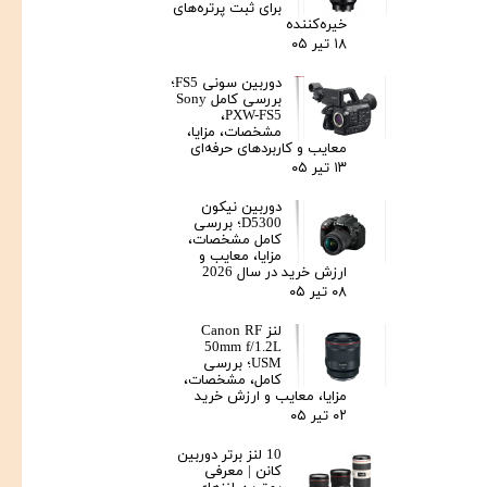
برای ثبت پرتره‌های
خیره‌کننده
۱۸ تیر ۰۵
دوربین سونی FS5؛
بررسی کامل Sony
PXW-FS5،
مشخصات، مزایا،
معایب و کاربردهای حرفه‌ای
۱۳ تیر ۰۵
دوربین نیکون
D5300؛ بررسی
کامل مشخصات،
مزایا، معایب و
ارزش خرید در سال 2026
۰۸ تیر ۰۵
لنز Canon RF
50mm f/1.2L
USM؛ بررسی
کامل، مشخصات،
مزایا، معایب و ارزش خرید
۰۲ تیر ۰۵
10 لنز برتر دوربین
کانن | معرفی