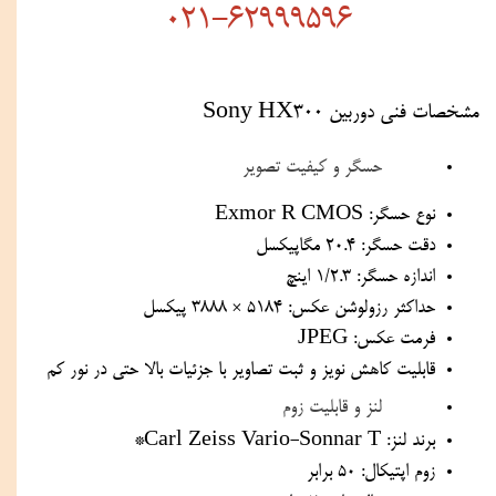
021-62999596
مشخصات فنی دوربین Sony HX300
حسگر و کیفیت تصویر
نوع حسگر: Exmor R CMOS
دقت حسگر: 20.4 مگاپیکسل
اندازه حسگر: 1/2.3 اینچ
حداکثر رزولوشن عکس: 5184 × 3888 پیکسل
فرمت عکس: JPEG
قابلیت کاهش نویز و ثبت تصاویر با جزئیات بالا حتی در نور کم
لنز و قابلیت زوم
برند لنز: Carl Zeiss Vario-Sonnar T*
زوم اپتیکال: 50 برابر