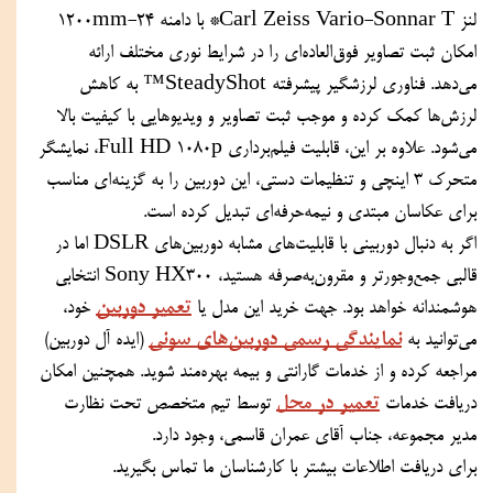
لنز Carl Zeiss Vario-Sonnar T* با دامنه 24-1200mm 
امکان ثبت تصاویر فوق‌العاده‌ای را در شرایط نوری مختلف ارائه 
می‌دهد. فناوری لرزشگیر پیشرفته SteadyShot™ به کاهش 
لرزش‌ها کمک کرده و موجب ثبت تصاویر و ویدیوهایی با کیفیت بالا 
می‌شود. علاوه بر این، قابلیت فیلم‌برداری Full HD 1080p، نمایشگر 
متحرک 3 اینچی و تنظیمات دستی، این دوربین را به گزینه‌ای مناسب 
برای عکاسان مبتدی و نیمه‌حرفه‌ای تبدیل کرده است.
اگر به دنبال دوربینی با قابلیت‌های مشابه دوربین‌های DSLR اما در 
قالبی جمع‌وجورتر و مقرون‌به‌صرفه هستید، Sony HX300 انتخابی 
تعمیر دوربین
هوشمندانه خواهد بود. جهت خرید این مدل یا 
 خود، 
نمایندگی رسمی دوربین‌های سونی
می‌توانید به 
 (ایده آل دوربین) 
مراجعه کرده و از خدمات گارانتی و بیمه بهره‌مند شوید. همچنین امکان 
تعمیر در محل
دریافت خدمات 
 توسط تیم متخصص تحت نظارت 
مدیر مجموعه، جناب آقای عمران قاسمی، وجود دارد.
برای دریافت اطلاعات بیشتر با کارشناسان ما تماس بگیرید.