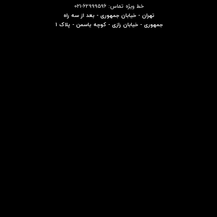
خط ویژه تماس: 62999596-021
تهران - خیابان جمهوری - بعد از سه راه
جمهوری - خیابان رازی - کوچه یاسمن - پلاک 1