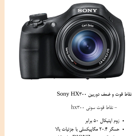
نقاط قوت و ضعف دوربین Sony HX300
- نقاط قوت سونی hx300
زوم اپتیکال 50 برابر
حسگر 20.4 مگاپیکسلی با جزئیات بالا