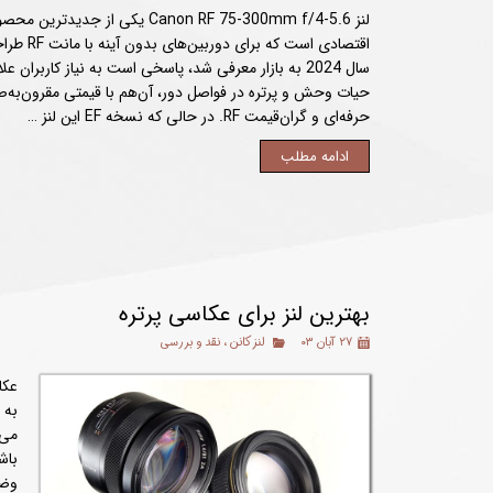
لنز Canon RF 75-300mm f/4-5.6 یکی از
اقتصادی است 
سال 2024 به بازار معرفی شد، پاسخی است به نیاز کاربران
حیات وحش و پرتره در فواصل دور، آن‌هم با قیمتی مقرون‌به‌ص
حرفه‌ای و گران‌قیمت RF. در حالی که نسخه EF این لنز …
ادامه مطلب
بهترین لنز برای عکاسی پرتره
۲۷ آبان ۰۳
لنز کانن
،
نقد و بررسی
عکا
به 
می‌
باش
وضو