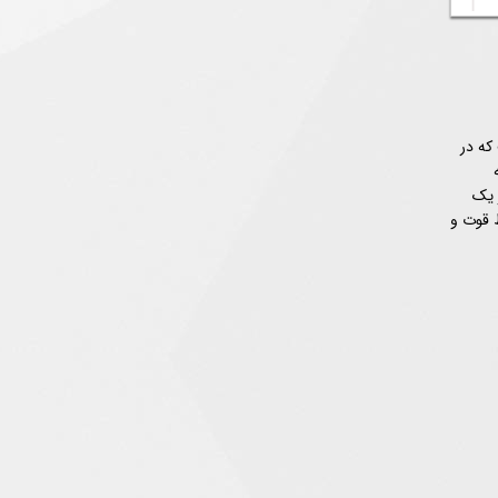
است که در
ه
 یک
ط قوت و