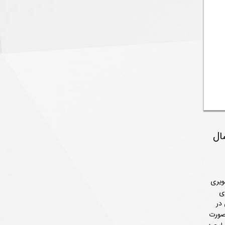
ال
ویری
ی
در
‌صورت