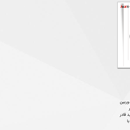
وربین
د قادر
ا