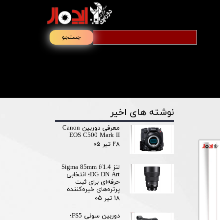
جستجو
نوشته های اخیر
معرفی دوربین Canon
EOS C500 Mark II
۲۸ تیر ۰۵
لنز Sigma 85mm f/1.4
DG DN Art؛ انتخابی
حرفه‌ای برای ثبت
پرتره‌های خیره‌کننده
۱۸ تیر ۰۵
دوربین سونی FS5؛