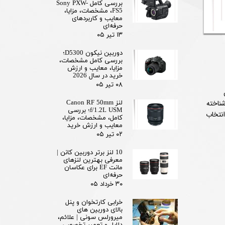
بررسی کامل Sony PXW-
FS5، مشخصات، مزایا،
معایب و کاربردهای
حرفه‌ای
۱۳ تیر ۰۵
دوربین نیکون D5300؛
بررسی کامل مشخصات،
مزایا، معایب و ارزش
خرید در سال 2026
۰۸ تیر ۰۵
ن
محسوب می‌شود. این لنز نه‌تنها به دلیل دیافراگم فوق‌العاده باز f/1.2 شناخته
لنز Canon RF 50mm
f/1.2L USM؛ بررسی
انتخاب
کامل، مشخصات، مزایا،
معایب و ارزش خرید
۰۲ تیر ۰۵
10 لنز برتر دوربین کانن |
معرفی بهترین لنزهای
مانت EF برای عکاسان
حرفه‌ای
۳۰ خرداد ۰۵
خرابی کارتخوان و پنل
بالای دوربین‌ های
میرورلس سونی | علائم،
دلایل و تعمیر تخصصی