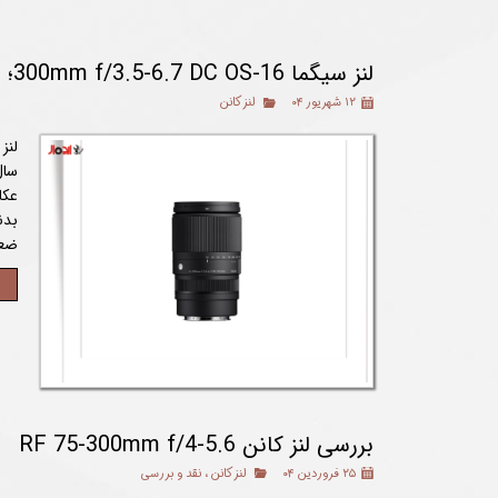
لنز سیگما 16-300mm f/3.5-6.7 DC OS؛ بررسی جامع و تخصصی
۱۲ شهریور ۰۴
لنز کانن
عکا
بدن
ضعف
بررسی لنز کانن RF 75-300mm f/4-5.6
۲۵ فروردین ۰۴
لنز کانن
،
نقد و بررسی