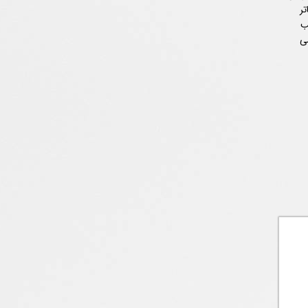
ر
ب
شی