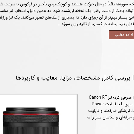
، سوژه‌ها دائماً در حال حرکت هستند و کوچک‌ترین تأخیر در فوکوس یا سرعت شات
تواند باعث از دست رفتن یک لحظه ارزشمند شود. به همین دلیل، انتخاب لنز مناس
ی بسیار مهم‌تر از آن چیزی دارد که بسیاری از عکاسان تصور می‌کنند. یک لنز ورز
ه‌ای باید بتواند در کسری از ثانیه روی سوژه …
ادامه مطلب
در سال 2026 کانن یکی از متفاوت‌ترین لنزهای سری RF خود را معرفی کرد؛ لنز Canon RF
20-50mm f/4L IS USM PZ که به عنوان اولین لنز فول فریم سری L با قابلیت Power
Zoom شناخته می‌شود. این لنز با ترکیب کیفیت اپتیکی سری L، لرزشگیر قدرتمند و قابلیت
ن حرفه‌ای و عکاسان سفر را به