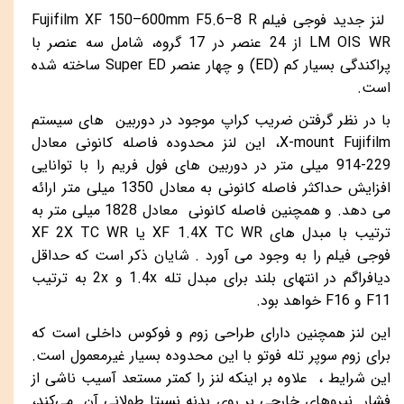
لنز جدید فوجی فیلم
Fujifilm XF 150–600mm F5.6–8 R
LM OIS WR
از 24 عنصر در 17 گروه، شامل سه عنصر با
پراکندگی بسیار کم (
ED
) و چهار عنصر
Super ED
ساخته شده
است.
با در نظر گرفتن ضریب کراپ موجود در دوربین های سیستم
X-mount Fujifilm
، این لنز محدوده فاصله کانونی معادل
229-914 میلی متر در دوربین های فول فریم را با توانایی
افزایش حداکثر فاصله کانونی به معادل 1350 میلی متر ارائه
می دهد. و همچنین فاصله کانونی معادل 1828 میلی متر به
ترتیب با مبدل های
XF 1.4X TC WR
یا
XF 2X TC WR
فوجی فیلم را به وجود می آورد . شایان ذکر است که حداقل
دیافراگم در انتهای بلند برای مبدل تله 1.4
x
و 2
x
به ترتیب
F11
و
F16
خواهد بود.
این لنز همچنین دارای طراحی زوم و فوکوس داخلی است که
برای زوم سوپر تله فوتو با این محدوده بسیار غیرمعمول است.
این شرایط ، علاوه بر اینکه لنز را کمتر مستعد آسیب ناشی از
فشار نیروهای خارجی بر روی بدنه نسبتا طولانی آن می‌کند،