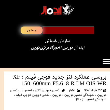
جستجو
سازمان خدماتی
​​​​​​​ایده آل دوربین
/ تعمیرگاه مرکزی دوربین
بررسی عملکرد لنز جدید فوجی فیلم : XF
150–600mm F5.6–8 R LM OIS WR
۲۳ خرداد ۱۴۰۱
اخبار
تعمیر دوربین کانن
،
تعمیر لنز
،
تعمیر
دوربین
،
نمایندگی تعمیر دوربین
،
دوربین
،
تعمیر دوربین فوجی فیلم
،
نمایندگی تعمیر لنز
،
لنز