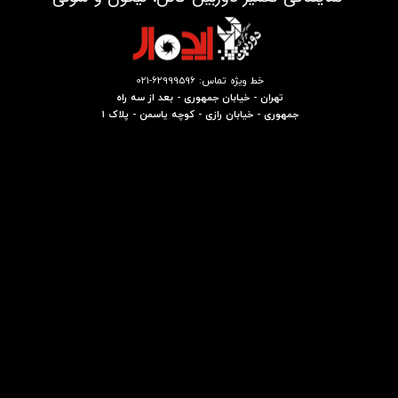
خط ویژه تماس: 62999596-021
تهران - خیابان جمهوری - بعد از سه راه
جمهوری - خیابان رازی - کوچه یاسمن - پلاک 1