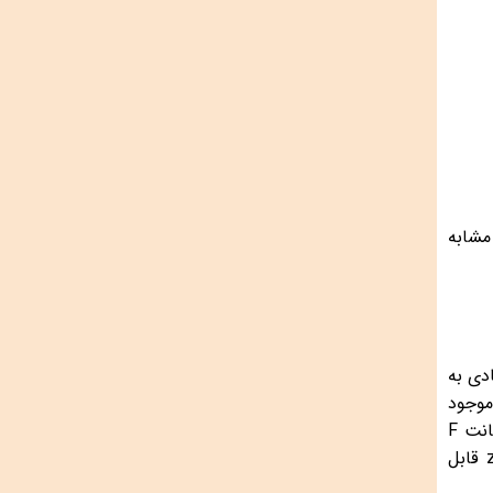
مشابه
دی به
 موجود
F
قابل