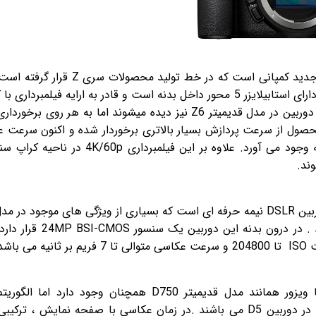
دوربین نیکون Z6II بعد از Z7II یکی از پرچمدارهای جدید کمپانی است که در خط تولید مح
دوربین با برخورداری از یک سنسور 24 مگاپیکسلی و دارای استابیلایزر 5 محور داخل بدنه است و قادر به ارایه فیلمبر
4K نیز می باشد . اگر چه بسیاری از ویژگی های این دوربین در مدل قدیمیتر Z6 نیز دیده میشوند اما به هر روی 
ه است تا این محصول از سرعت پردازش بسیار بالاتری برخوردار شده و اکنون سرعت
متوالی تا 14 فریم بر ثانیه به همراه اتوفوکوس را به وجود می آورد. علاوه بر این فیلمبرداری 
وند.
در سمت مقابل ، دوربین نیکون Nikon D780 یک دوربین DSLR نیمه حرفه ای است که بسیاری از ویژگی های موجود 
قدیمی تر D5 و D810 در درون آن گنجانده شده اند . در درون بدنه این 
سیستم اتوفوکوس 51 نقطه ای در زمان عکاسی با ویزور همانند مدل قدیمیتر D750 همچنان وجود دارد 
اتوفوکوس بهبود یافته آن بر گرفته از سیستم موجود در دوربین D5 می باشند .در زمان عکاسی با صفحه نمایش ، ت