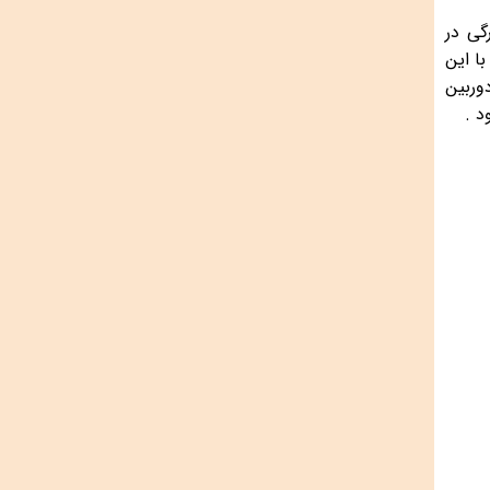
گی در
ا این
وربین
د .