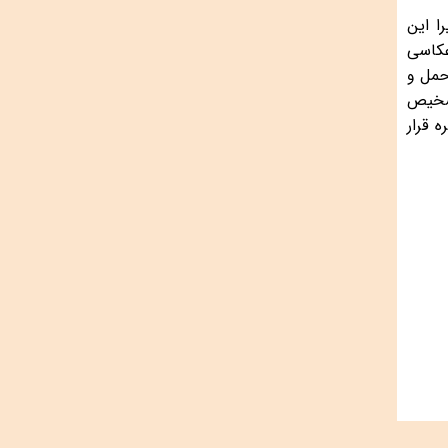
ا این
عکاسی
حمل و
تشخیص
 قرار