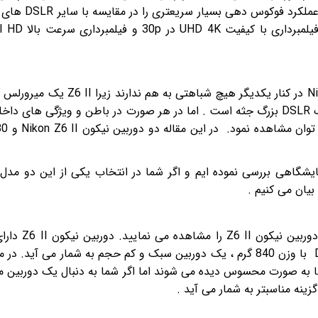
سیستم اتوفوکوس (contrast + phase detection) عملکرد 
دو محصول دوربین نیکون Nikon Z6 II و Nikon D780 در کنار یکدیگر هیچ شباهتی به هم 
و کم حجم و در سمت مقابل دوربین نیکون D780 یک DSLR بزرگ جثه است . اما در هر صورت در باطن و ویژگی های
یشگاهی بررسی نموده ایم و اگر شما در انتخاب یکی از این دو مدل 
 بیان می کنیم .
در تصویر زیر مقایسه شانه به شانه نیکون D780 و دورب
کوچکتری است و با وزن 705 گرم در مقایسه با D780 با وزن 840 گرم ، یک دوربین سبک و کم حجم به شمار می آید
ین تفاوت ها به صورت محسوس دیده می شوند اما اگر شما به دنبال یک دوربین