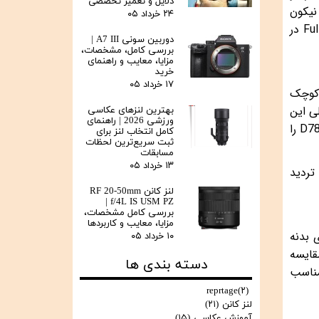
دلایل و تعمیر تخصصی
فوکوس دهی بسیار سریعتری را در مقایسه با سایر DSLR های نیکون
۲۴ خرداد ۰۵
ارایه می دهند . همچنین این دوربین قادر به ارایه فیلمبرداری با کیفیت UHD 4K در 30p و فیلمبرداری سرعت بالا Full HD در
دوربین سونی A7 III |
بررسی کامل، مشخصات،
مزایا، معایب و راهنمای
خرید
۱۷ خرداد ۰۵
ندارند زیرا Z6 II یک میرورلس کوچک
 داخلی این
بهترین لنزهای عکاسی
ورزشی 2026 | راهنمای
دو محصول ، ویژگی های مشترک نسبتا زیادی را می توان مشاهده نمود. در این مقاله دو دوربین نیکون Nikon Z6 II و D780 را
کامل انتخاب لنز برای
ثبت سریع‌ترین لحظات
مسابقات
۱۳ خرداد ۰۵
تردید
لنز کانن RF 20-50mm
f/4L IS USM PZ |
بررسی کامل مشخصات،
مزایا، معایب و کاربردها
ین نیکون Z6 II را مشاهده می نمایید. دوربین نیکون Z6 II دارای بدنه
۱۰ خرداد ۰۵
. در مقایسه
دسته بندی ها
 مناسب
reprtage
(۲)
لنز کانن
(۲۱)
آموزش عکاسی
(۱۵)