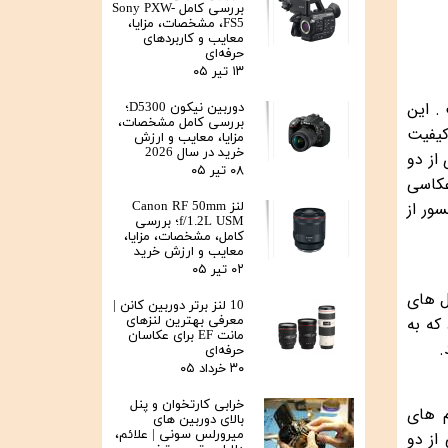
بررسی کامل Sony PXW-
FS5، مشخصات، مزایا،
معایب و کاربردهای
حرفه‌ای
۱۳ تیر ۰۵
صولات سری Z قرار گرفته است . این
دوربین نیکون D5300؛
بررسی کامل مشخصات،
داری با کیفیت
مزایا، معایب و ارزش
خرید در سال 2026
برخورداری از دو
۰۸ تیر ۰۵
 عکاسی
4K/60p در ناحیه کراپ سنسور از
لنز Canon RF 50mm
f/1.2L USM؛ بررسی
کامل، مشخصات، مزایا،
معایب و ارزش خرید
۰۲ تیر ۰۵
در مدل های
10 لنز برتر دوربین کانن |
دوربین یک سنسور 24MP BSI-CMOS قرار دارد که به
معرفی بهترین لنزهای
مانت EF برای عکاسان
حرفه‌ای
۳۰ خرداد ۰۵
خرابی کارتخوان و پنل
اما الگوریتم های
بالای دوربین‌ های
میرورلس سونی | علائم،
رکیبی از دو