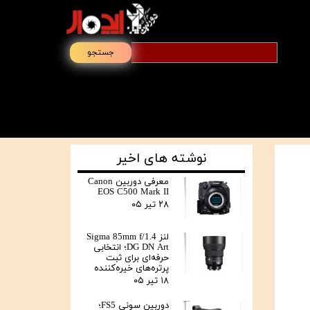
جستجو
نوشته های اخیر
معرفی دوربین Canon
EOS C500 Mark II
۲۸ تیر ۰۵
لنز Sigma 85mm f/1.4
DG DN Art؛ انتخابی
حرفه‌ای برای ثبت
پرتره‌های خیره‌کننده
۱۸ تیر ۰۵
دوربین سونی FS5؛