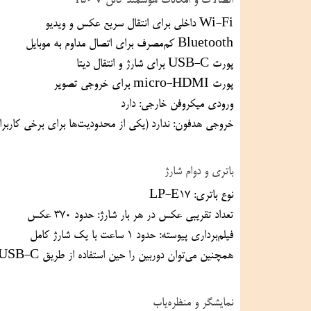
اتصالات و امکانات هوشمند کانن r50 v
Wi-Fi داخلی برای انتقال سریع عکس و ویدیو
Bluetooth کم‌مصرف برای اتصال مداوم به موبایل
پورت USB-C برای شارژ و انتقال دیتا
پورت micro-HDMI برای خروجی تصویر
ورودی میکروفن خارجی: دارد
خروجی هدفون: ندارد (یکی از محدودیت‌ها برای برخی کاربران حرفه‌ای ویدیو)
باتری و دوام شارژ
نوع باتری: LP-E17
تعداد تقریبی عکس در هر بار شارژ: حدود ۳۷۰ عکس
فیلم‌برداری پیوسته: حدود ۱ ساعت با یک شارژ کامل
همچنین می‌توان دوربین را حین استفاده از طریق USB-C شارژ کرد (مناسب برای استریم یا ضبط طولانی‌مدت).
نمایشگر و منظره‌یاب