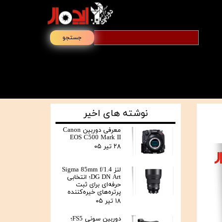
جستجو
نوشته های اخیر
معرفی دوربین Canon
EOS C500 Mark II
۲۸ تیر ۰۵
لنز Sigma 85mm f/1.4
DG DN Art؛ انتخابی
حرفه‌ای برای ثبت
پرتره‌های خیره‌کننده
۱۸ تیر ۰۵
دوربین سونی FS5؛