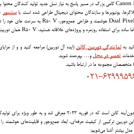
سنسور
-
نمایندگی دوربین کانن
تعمیر در محل
 خدمات 
 و… بهره‌مند شوید.
021-6299959