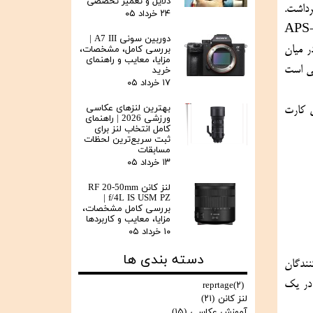
دلایل و تعمیر تخصصی
در فوریه سال ۲۰۲۳، شرکت کانن با معرفی Canon EOS R50 V گامی بزرگ در مسیر پاسخ به نیاز نسل جدید تولید کنندگان محتوا برداشت. 
۲۴ خرداد ۰۵
 APS
دوربین سونی A7 III |
C، قابلیت فیلم‌برداری 4K با کیفیت بالا، فوکوس خودکار Dual Pixel هوشمند و طراحی جمع‌وجور، R50 V به سرعت جای خود را در میان 
بررسی کامل، مشخصات،
مزایا، معایب و راهنمای
علاقه‌مندان به تصویر باز کرد. اگر به دنبال ابزاری حرفه‌ای، اما ساده برای استفاده روزمره و پروژه‌های خلاقانه هستید، R50 V همان دوربینی است 
خرید
۱۷ خرداد ۰۵
بهترین لنزهای عکاسی
 (ایده آل دوربین) مراجعه کنید و و از مزایای کارت 
ورزشی 2026 | راهنمای
کامل انتخاب لنز برای
ثبت سریع‌ترین لحظات
مسابقات
۱۳ خرداد ۰۵
لنز کانن RF 20-50mm
f/4L IS USM PZ |
بررسی کامل مشخصات،
مزایا، معایب و کاربردها
۱۰ خرداد ۰۵
دسته بندی ها
Canon EOS R50 V یکی از جدیدترین دوربین‌های بدون‌آینه کانن است که در فوریه ۲۰۲۳ معرفی شد و به طور ویژه برای تولیدکنندگان 
محتوا، بلاگرها و کاربران شبکه‌های اجتماعی طراحی شده. این دوربین ترکیبی از کیفیت حرفه‌ای، ابعاد جمع‌وجور و قابلیت‌های هوشمند را در یک 
reprtage
(۲)
لنز کانن
(۲۱)
آموزش عکاسی
(۱۵)