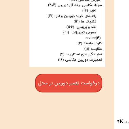
مجله عکاسی ایده آل دوربین
(۲۰۲)
اخبار
(۱۲)
راهنمای خرید دوربین و لنز
(۲۱)
تکنیک ها
(۱۳)
نقد و بررسی
(۱۶۶)
معرفی تجهیزات
(۲۱)
review
(۴)
کارت حافظه
(۲)
مقایسه
(۱۱)
نمایندگی های استان ها
(۶)
تعمیرات دوربین عکاسی
(۱۶)
درخواست تعمیر دوربین در محل
این دوربین از oversampling برای ضبط ویدیوهای 4K استفاده می‌کند، به این معنا که اطلاعات را از وضوح بالاتر دریافت کرده و به 4K 