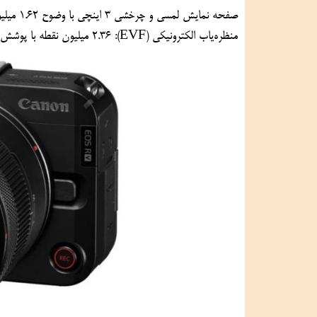
صفحه نمایش لمسی و چرخشی ۳ اینچی با وضوح ۱.۶۲ میلیون نقطه – ایده‌آل برای بلاگرها و استفاده در زوایای مختلف
منظره‌یاب الکترونیکی (EVF): ۲.۳۶ میلیون نقطه با پوشش ۱۰۰٪ و نرخ تازه‌سازی ۱۲۰Hz