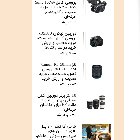
بررسی کامل Sony PXW-
FS5، مشخصات، مزایا،
معایب و کاربردهای
حرفه‌ای
۱۳ تیر ۰۵
دوربین نیکون D5300؛
بررسی کامل مشخصات،
مزایا، معایب و ارزش
خرید در سال 2026
۰۸ تیر ۰۵
لنز Canon RF 50mm
f/1.2L USM؛ بررسی
کامل، مشخصات، مزایا،
معایب و ارزش خرید
۰۲ تیر ۰۵
10 لنز برتر دوربین کانن |
معرفی بهترین لنزهای
مانت EF برای عکاسان
حرفه‌ای
۳۰ خرداد ۰۵
خرابی کارتخوان و پنل
بالای دوربین‌ های
میرورلس سونی | علائم،