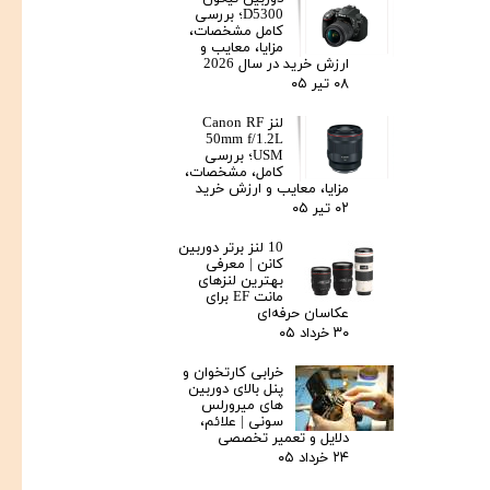
D5300؛ بررسی
کامل مشخصات،
مزایا، معایب و
ارزش خرید در سال 2026
۰۸ تیر ۰۵
لنز Canon RF
50mm f/1.2L
USM؛ بررسی
کامل، مشخصات،
مزایا، معایب و ارزش خرید
۰۲ تیر ۰۵
10 لنز برتر دوربین
کانن | معرفی
بهترین لنزهای
مانت EF برای
عکاسان حرفه‌ای
۳۰ خرداد ۰۵
خرابی کارتخوان و
پنل بالای دوربین‌
های میرورلس
سونی | علائم،
دلایل و تعمیر تخصصی
۲۴ خرداد ۰۵