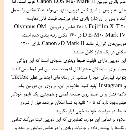
عمر باتری دوربین Canon EOS M50 Mark II خوب است، اما 
عالی نه و پس از شارژ کامل دوربین، تنها می‌تواند 305 عکس را تحمل 
کند و پس از آن شارژ باتری تمام می‌شود. قیمت قابل مقایسه 
Fujifilm X-T 30 با 380 عکس و دوربین Olympus OM-
D E-M10 Mark IV در 360 عکس رتبه بندی شده است. 
دوربین‌های گران‌تر مانند Canon 6D Mark II دارای 1200 
عکس در یک شارژ کامل هستند.
این دوربین دارای قابلیت ضبط ویدئوی عمودی است که این ویژگی 
بسیار برای سازندگان محتوا قابل اهمیت است. این امر کمک می‌کند تا 
بتوانید فیلم‌های خود را مستقیم در رسانه‌های اجتماعی نظیر TikTok 
و Instagram آپلود کنید. علاوه بر این، بر روی این دوربین یک 
دکمه فشار برای ضبط روی صفحه لمسی و همچنین یک تایمر خودکار 
فیلم وجود دارد که تا 10 ثانیه به شما امکان می‌دهد قبل از شروع 
ضبط، در موقعیت خود به خوبی قرار بگیرید.
علاوه بر تمامی این موارد، تصاویری که این دوربین ثبت می‌کند تمامی 
رنگ‌ها را پوشش داده و جزئیات زیادی را در عکس نمایش می‌دهد و 