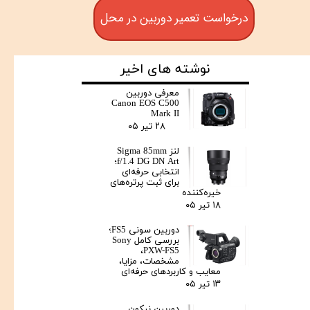
درخواست تعمیر دوربین در محل
نوشته های اخیر
معرفی دوربین
Canon EOS C500
Mark II
۲۸ تیر ۰۵
لنز Sigma 85mm
f/1.4 DG DN Art؛
انتخابی حرفه‌ای
برای ثبت پرتره‌های
خیره‌کننده
۱۸ تیر ۰۵
دوربین سونی FS5؛
بررسی کامل Sony
PXW-FS5،
مشخصات، مزایا،
معایب و کاربردهای حرفه‌ای
۱۳ تیر ۰۵
دوربین نیکون