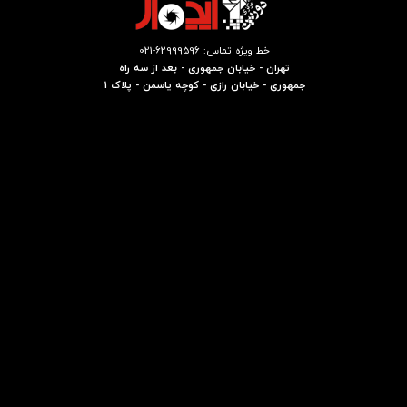
خط ویژه تماس: 62999596-021
تهران - خیابان جمهوری - بعد از سه راه
جمهوری - خیابان رازی - کوچه یاسمن - پلاک 1