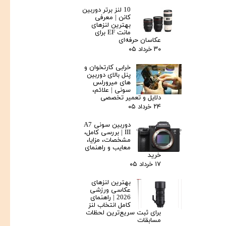
10 لنز برتر دوربین
کانن | معرفی
بهترین لنزهای
مانت EF برای
عکاسان حرفه‌ای
۳۰ خرداد ۰۵
خرابی کارتخوان و
پنل بالای دوربین‌
های میرورلس
سونی | علائم،
دلایل و تعمیر تخصصی
۲۴ خرداد ۰۵
دوربین سونی A7
III | بررسی کامل،
مشخصات، مزایا،
معایب و راهنمای
خرید
۱۷ خرداد ۰۵
بهترین لنزهای
عکاسی ورزشی
2026 | راهنمای
کامل انتخاب لنز
برای ثبت سریع‌ترین لحظات
مسابقات