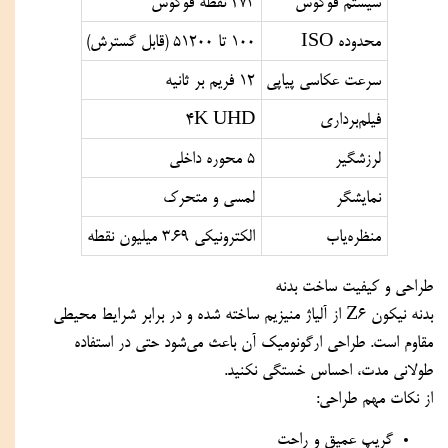
سیستم فوکوس
273 نقطه فوکوس
محدوده ISO
100 تا 51200 (قابل گسترش)
سرعت عکاسی پیاپی
12 فریم بر ثانیه
فیلم‌برداری
4K UHD
لرزشگیر
5 محوره داخلی
نمایشگر
لمسی و متحرک
منظره‌یاب
الکترونیکی 3.69 میلیون نقطه
طراحی و کیفیت ساخت بدنه
بدنه نیکون Z6 از آلیاژ منیزیم ساخته شده و در برابر شرایط محیطی
مقاوم است. طراحی ارگونومیک آن باعث می‌شود حتی در استفاده
طولانی مدت، احساس خستگی نکنید.
از نکات مهم طراحی:
گریپ عمیق و راحت