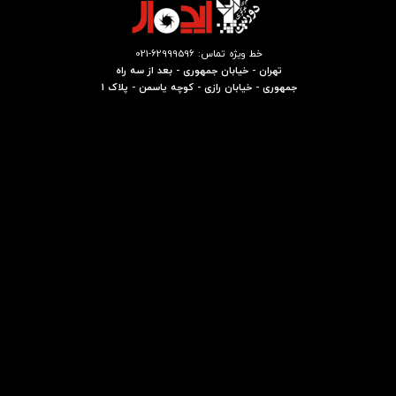
خط ویژه تماس: 62999596-021
تهران - خیابان جمهوری - بعد از سه راه
جمهوری - خیابان رازی - کوچه یاسمن - پلاک 1