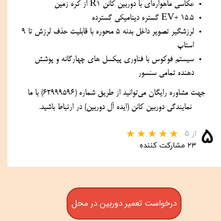
عکاسی ماهواره‌ای با دوربین کانن R1 از کره زمین
15.5 +EV گستره دینامیکی گسترده
لرزشگیر تصویر داخل بدنه 5 محوره با قابلیت حذف لرزش تا 9 
استاپ
سیستم فوکوس با فناوری پیکسل های چهارگانه و پوشش 
دهنده تمامی سنسور
جهت مشاوره رایگان می‌توانید از طریق شماره 
(
62999596
)
 با ما 
نمایندگی دوربین کانن (ایده آل دوربین) در ارتباط باشید.
۵
از ۵
۲۳ مشارکت کننده
درخواست تعمیر دوربین در محل