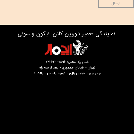
ارسال
نمایندگی تعمیر دوربین کانن، نیکون و سونی
خط ویژه تماس: 62999596-021
تهران - خیابان جمهوری - بعد از سه راه
جمهوری - خیابان رازی - کوچه یاسمن - پلاک 1