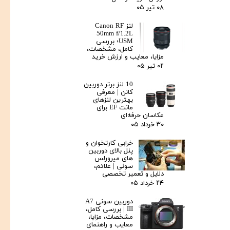
۰۸ تیر ۰۵
لنز Canon RF
50mm f/1.2L
USM؛ بررسی
کامل، مشخصات،
مزایا، معایب و ارزش خرید
۰۲ تیر ۰۵
10 لنز برتر دوربین
کانن | معرفی
بهترین لنزهای
مانت EF برای
عکاسان حرفه‌ای
۳۰ خرداد ۰۵
خرابی کارتخوان و
پنل بالای دوربین‌
های میرورلس
سونی | علائم،
دلایل و تعمیر تخصصی
۲۴ خرداد ۰۵
دوربین سونی A7
III | بررسی کامل،
مشخصات، مزایا،
معایب و راهنمای