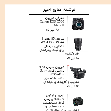
نوشته های اخیر
معرفی دوربین
Canon EOS C500
Mark II
۲۸ تیر ۰۵
لنز Sigma 85mm
f/1.4 DG DN Art؛
انتخابی حرفه‌ای
برای ثبت پرتره‌های
خیره‌کننده
۱۸ تیر ۰۵
دوربین سونی FS5؛
بررسی کامل Sony
PXW-FS5،
مشخصات، مزایا،
معایب و کاربردهای حرفه‌ای
۱۳ تیر ۰۵
دوربین نیکون
D5300؛ بررسی
کامل مشخصات،
مزایا، معایب و
ارزش خرید در سال 2026