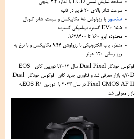
صفحه نمایش لمسی LCD با اندازه 3.2 اینچی
سرعت شاتر بالای 20 فریم در ثانیه
سنسور
 با رزولوشن ۸۵ مگاپیکسل و سیستم شاتر گلوبال
15.5 +EV گستره دینامیکی گسترده
محدوده ایزو 160 تا 1638400.
منظره یاب الکترونیکی با رزولوشن 9.44 مگاپیکسل و با نرخ به 
روز رسانی 120 هرتز
فوکوس خودکار Dual Pixel سال 2013با دوربین کانن  EOS 
70Dبه بازار معرفی شد و فناوری جدید کانن  فوکوس خودکار Dual 
Pixel CMOS AF II در سال 2023 با  دوربین EOS R1به 
بازار معرفی شد.