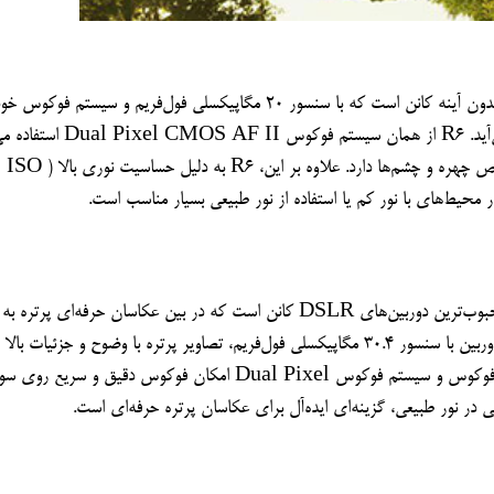
که در EOS R5 وجود دارد و عملکرد بسیار خوبی در تشخیص چهره و چشم‌ها دارد. علاوه بر این، R6 به دلیل حساسیت نوری بالا (ISO 