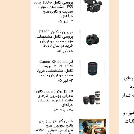
بررسی کامل Sony PXW-
FS5، مشخصات، مزایا،
معایب و کاربردهای
حرفه‌ای
۱۳ تیر ۰۵
دوربین نیکون D5300؛
بررسی کامل مشخصات،
مزایا، معایب و ارزش
خرید در سال 2026
۰۸ تیر ۰۵
لنز Canon RF 50mm
f/1.2L USM؛ بررسی
کامل، مشخصات، مزایا،
معایب و ارزش خرید
دوربین‌های کانن همیشه در دنیای عکاسی به دلیل کیفیت بالا، عملکرد حرفه‌ای و قابلیت‌های فراوان شناخته شده‌اند. عکاسی پرتره یکی از ژانرهای 
۰۲ تیر ۰۵
محبوب عکاسی است که به دوربینی با ویژگی‌های خاص نیاز دارد؛ از جمله توانایی ثبت جزئیات دقیق چهره، بازتولید رنگ‌های طبیعی و عملکرد 
10 لنز برتر دوربین کانن |
عالی در نور کم. در این زمینه، دوربین‌های کانن با تنوع بالایی از مدل‌ها و لنزهای قابل تعویض، یکی از بهترین گزینه‌ها برای عکاسان پرتره به شمار 
معرفی بهترین لنزهای
مانت EF برای عکاسان
حرفه‌ای
۳۰ خرداد ۰۵
، عملکرد در شرایط نوری مختلف، قابلیت فوکوس خودکار دقیق، و 
خرابی کارتخوان و پنل
دسترسی به لنزهای مناسب باید مورد توجه قرار گیرند. برخی از دوربین‌های کانن، مانند سری‌های EOS R (دوربین‌های بدون آینه) و EOS 5D 
بالای دوربین‌ های
میرورلس سونی | علائم،