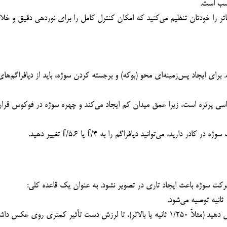
اسب است.
افراگم را به f/4 یا f/5.6 تغییر دهید.