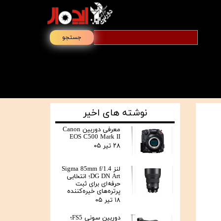
جستجو
نوشته های اخیر
معرفی دوربین Canon
EOS C500 Mark II
۲۸ تیر ۰۵
لنز Sigma 85mm f/1.4
DG DN Art؛ انتخابی
حرفه‌ای برای ثبت
پرتره‌های خیره‌کننده
۱۸ تیر ۰۵
دوربین سونی FS5؛