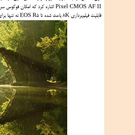
قابلیت فیلم‌برداری 8K باعث شده تا EOS R5 نه تنها برای پرتره، بلکه برای دیگر ژانرهای عکاسی نیز گزینه‌ای عالی باشد.