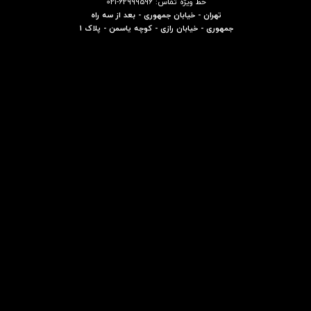
خط ویژه تماس: 62999596-021
تهران - خیابان جمهوری - بعد از سه راه
جمهوری - خیابان رازی - کوچه یاسمن - پلاک 1
★
★