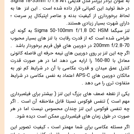
به عنوان برادر بزرگتر مدل قدیمی Sigma 18-35mm f/1.8 Art
در خط تولید این کمپانی قرار داده شده است . این لنز ها به
لحاظ برخورداری از کیفیت بدنه و عناصر اپتیکال پر سرعت ؛
دارای شهرت بسیار زیادی هستند.
لنز سیگما
Sigma 50-100mm f/1.8 DC HSM
به گونه ای
طراحی شده است که از قدرت رقابت با لنز های بسیار محبوب
70-200mm f/2.8
در دوربین های فول فریم برخوردار باشد .
اگر چه این لنز بر روی دوربین های نیمه حرفه ای فاصله کانونی
معادل با
80-160 را ارایه می دهد اما در هر صورت قدرت
کنترل عمق میدان و قدرت عکاسی با آن در شرایط کم نور به
مالکان دوربین های APS-C اعتماد به نفس عکاسی در شرایط
متفاوت تری را می دهد .
یکی از نقطه ضعف های بزرگ این لنز ( بیشتر برای فیلمبرداری
مهم است ) تنفس فوکوس نسبتا قابل ملاحظه آن است . اگر
چه تنفس فوکوس این لنز چندان محسوس نیست اما در هر
صورت در طول زمان های فیلمبرداری ممکن است دیده شود.
اگر مسئله عکاسی برای شما مهمتر است ، کیفیت تصویر این