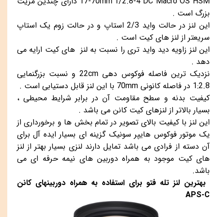
17-70mm f/2.8-4 DC Macro OS HSM دارای چندین مزیت
بزرگ است .
این لنز در حالت واید 2/3 استاپ و در حالت زوم یک استاپ
سریعتر از لنز های کیت است .
این لنز زاویه دید واید تری را نسبت به لنز های کیت ارایه می
دهد .
نزدیک ترین فاصله فوکوس دهی 22cm و نسبت بزرگنمایی
1:2.8 در فاصله کانونی 70mm با این لنز قابل دستیابی است .
کیفیت بدنه و سطح مقاومت آن در برابر شرایط محیطی ،
بسیار بالاتر از لنزهای کیت کانن می باشد .
این لنز با کیفیت بالای تصویر در تمام بخش ها و برخورداری از
یک موتور فوکوس هایپر سونیک گزینه ای بسیار ایده آل برای
آن دسته از فرادی می باشد تمایل دارند لنزی بسیار بهتر از لنز
های کیت موجود به همراه دوربین های نیمه حرفه ای می
باشد.
بهترین لنز تله فتو برای استفاده به همراه دوربینهای کانن
APS-C