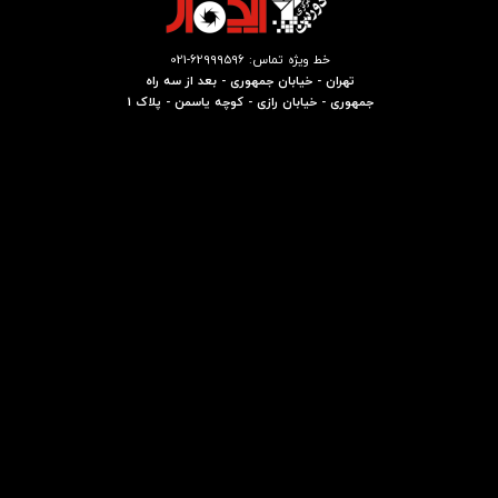
خط ویژه تماس: 62999596-021
تهران - خیابان جمهوری - بعد از سه راه
جمهوری - خیابان رازی - کوچه یاسمن - پلاک 1