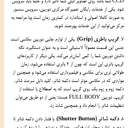
CCD شما باشد روی تصاویر ثبتی شما تاثیر دارد و حتما باید سرویس 
شود. یکی از خدمات رایگان تعمیرگاه مرکزی دوربین، سرویس سنسور 
به صورت کاملا اصولی و استاندارد در کمترین زمان است وبا مراجعه به 
مرکز می‌توانید از این خدمات بهره‌مند شوید.
گریپ باطری (Grip)
7. 
: یکی از لوازم جانبی دوربین عکاسی است. 
جنس این قسمت معمولاً لاستیکی است و به عنوان دستگیره، نگه 
داشتن دوربین شما را کمی آسان‌تر می‌کند. یکی دیگر از کاربردهای 
گریپ باتری این است که چون از 2 باتری استفاده می‌شود، زمان 
طولانی تری برای عکاسی و فیلمبرداری استفاده می‌شود و همچنین از 
مواردی که در عکاسی موثر است دکمه شاتر، کلید دایل سرعت شاتر، 
دکمه زوم و زوم بک روی گریپ است که به اصطلاح با استفاده از 
گریپ، دوربین FULL BODY هست؛ یعنی از دو طریق می‌توان 
تنظیمات شاتر را انجام داد و همچنین شات زد. 
دکمه شاتر (Shutter Button)
8. 
: با فشار دادن دکمه شاتر تا 
نیمه، می‌توانید محاسبات فوکوس خودکار و نوردهی را شروع کنید و 