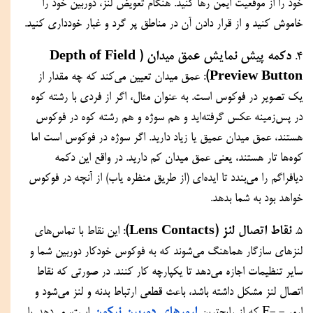
خود را از موقعیت ایمن رها کنید. هنگام تعویض لنز، دوربین خود را 
خاموش کنید و از قرار دادن آن در مناطق پر گرد و غبار خودداری کنید.
 دکمه پیش نمایش عمق میدان (Depth of Field 
4.
Preview Button)
: عمق میدان تعیین می‌کند که چه مقدار از 
یک تصویر در فوکوس است. به عنوان مثال، اگر از فردی با رشته کوه 
در پس‌زمینه عکس گرفته‌اید و هم سوژه و هم رشته کوه در فوکوس 
هستند، عمق میدان عمیق یا زیاد دارید. اگر سوژه در فوکوس است اما 
کوه‌ها تار هستند، یعنی عمق میدان کم دارید. در واقع این دکمه 
دیافراگم را می‌بندد تا ایده‌ای (از طریق منظره یاب) از آنچه در فوکوس 
خواهد بود به شما بدهد.
 نقاط اتصال لنز (Lens Contacts)
5.
: این نقاط با تماس‌های 
لنزهای سازگار هماهنگ می‌شوند که به فوکوس خودکار دوربین شما و 
سایر تنظیمات اجازه می‌دهد تا یکپارچه کار کنند. در صورتی که نقاط 
اتصال لنز مشکل داشته باشد، باعث قطعی ارتباط بدنه و لنز می‌شود و 
ارورهای دوربین نیکون