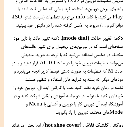
نمایش تنظیمات دوربین در LCD یا دسترسی به اطلاعات اضافی و 
راهنمای برخی دوربین‌ها استفاده کرد. زمانی که عکس ثبت شده را 
Play می‌کنید، با کلید info می‌توانید تنظیمات (سرعت شاتر، ISO، 
دیافراگم و…) مربوط به عکس گرفته شده را در مانیتور خود ببینید.
دکمه تغییر حالت (mode dial)
: دکمه تغییر حالت یا دایل مود 
صفحه‌ای است که در دوربین‌های دیجیتال برای تغییر حالت‌های 
مختلف در عکاسی استفاده می‌شود که با توجه به شرایط محیطی 
می‌توانید تنظیمات دوربین خود را در حالت AUTO قرار دهید و یا در 
حالت M که تنظیمات به صورت دستی توسط کاربر انجام می‌پذیرد و 
مودهای دیگر که بسته به شرایط قابل استفاده و تنظیم هستند.
نکته: در زمان خرید دقت کنید حتما با گارانتی ایده آل، دوربین خود را 
خریداری کنید تا بتوانید در دو جلسه آموزش رایگان شرکت کنید و در 
آموزشگاه ایده آل دوربین کار با دوربین و آشنایی با Menu و 
Modeهای مختلف دوربین را یاد بگیرید.
روکش کفشک فلاش (hot shoe cover)
: این بخش می‌تواند 