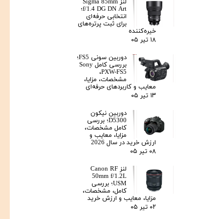
لنز Sigma 85mm
f/1.4 DG DN Art؛
انتخابی حرفه‌ای
برای ثبت پرتره‌های
خیره‌کننده
۱۸ تیر ۰۵
دوربین سونی FS5؛
بررسی کامل Sony
PXW-FS5،
مشخصات، مزایا،
معایب و کاربردهای حرفه‌ای
۱۳ تیر ۰۵
دوربین نیکون
D5300؛ بررسی
کامل مشخصات،
مزایا، معایب و
ارزش خرید در سال 2026
۰۸ تیر ۰۵
لنز Canon RF
50mm f/1.2L
USM؛ بررسی
کامل، مشخصات،
مزایا، معایب و ارزش خرید
۰۲ تیر ۰۵