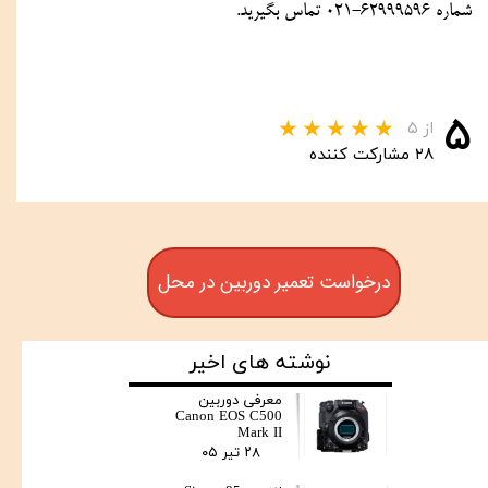
شماره 62999596-021 تماس بگیرید.
۵
از ۵
۲۸ مشارکت کننده
درخواست تعمیر دوربین در محل
نوشته های اخیر
معرفی دوربین
Canon EOS C500
Mark II
۲۸ تیر ۰۵