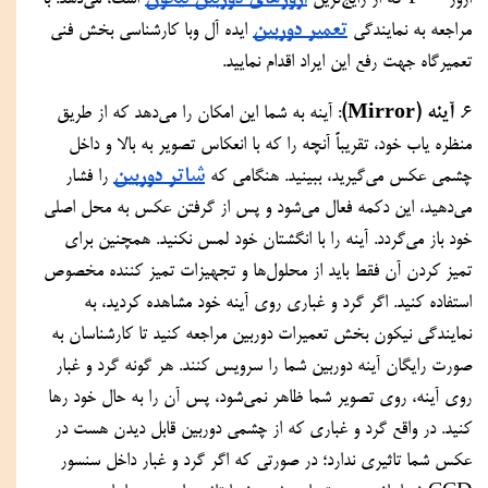
ارور - -F که از رایج‌ترین 
 است، می‌دهد. با 
تعمیر دوربین
مراجعه به نمایندگی 
 ایده آل وبا کارشناسی بخش فنی 
تعمیرگاه جهت رفع این ایراد اقدام نمایید.
آینه (Mirror)
6. 
: آینه به شما این امکان را می‌دهد که از طریق 
منظره یاب خود، تقریباً آنچه را که با انعکاس تصویر به بالا و داخل 
شاتر دوربین
چشمی عکس می‌گیرید، ببینید. هنگامی که 
 را فشار 
می‌دهید، این دکمه فعال می‌شود و پس از گرفتن عکس به محل اصلی 
خود باز می‌گردد. آینه را با انگشتان خود لمس نکنید. همچنین برای 
تمیز کردن آن فقط باید از محلول‌ها و تجهیزات تمیز کننده مخصوص 
استفاده کنید. اگر گرد و غباری روی آینه خود مشاهده کردید، به 
نمایندگی نیکون بخش تعمیرات دوربین مراجعه کنید تا کارشناسان به 
صورت رایگان آینه دوربین شما را سرویس کنند. هر گونه گرد و غبار 
روی آینه، روی تصویر شما ظاهر نمی‌شود، پس آن را به حال خود رها 
کنید. در واقع گرد و غباری که از چشمی دوربین قابل دیدن هست در 
عکس شما تاثیری ندارد؛ در صورتی که اگر گرد و غبار داخل سنسور 